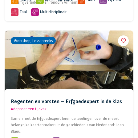
Muziek
Beeldende kunst
Dans
Erfgoed
slavernijverleden in en rondom Arnhem.
Taal
Multidisciplinair
Workshop, Lessenreeks
Regenten en vorsten – Erfgoedexpert in de klas
Adopteer een tijdvak
Samen met de Erfgoedexpert leren de leerlingen over de meest
belangrijke kaartenmaker uit de geschiedenis van Nederland: Joan
Blaeu.