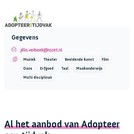
Gegevens
jillis.verbeek@rozet.nl
Muziek
Theater
Beeldende kunst
Film
Dans
Erfgoed
Taal
Maakonderwijs
Multi disciplinair
Al het aanbod van Adopteer