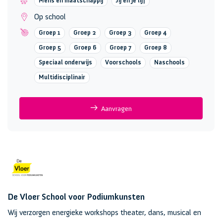
Mens en maatschappij
Jij en je lijf
Op school
Groep 1
Groep 2
Groep 3
Groep 4
Groep 5
Groep 6
Groep 7
Groep 8
Speciaal onderwijs
Voorschools
Naschools
Multidisciplinair
Aanvragen
De Vloer School voor Podiumkunsten
Wij verzorgen energieke workshops theater, dans, musical en