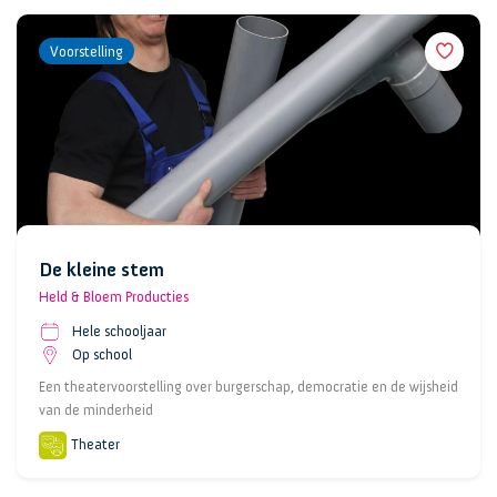
Voorstelling
De kleine stem
Held & Bloem Producties
Hele schooljaar
Op school
Een theatervoorstelling over burgerschap, democratie en de wijsheid
van de minderheid
Theater