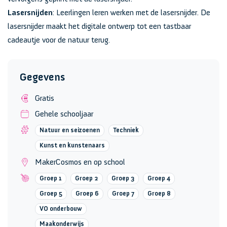
Lasersnijden
: Leerlingen leren werken met de lasersnijder. De
lasersnijder maakt het digitale ontwerp tot een tastbaar
cadeautje voor de natuur terug.
Gegevens
Gratis
Gehele schooljaar
Natuur en seizoenen
Techniek
Kunst en kunstenaars
MakerCosmos en op school
Groep 1
Groep 2
Groep 3
Groep 4
Groep 5
Groep 6
Groep 7
Groep 8
VO onderbouw
Maakonderwijs