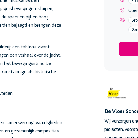
tme, muzikaliteit en
Men
 jagersbewegingen: sluipen,
Open
de speer en pijl en boog.
Gro
werden bejaagd en brengen deze
Da
derij: een tableau vivant
ngen een verhaal over de jacht,
en het bewegingsritme. De
l kunstzinnige als historische
worden.
De Vloer Scho
Wij verzorgen en
t en samenwerkingsvaardigheden.
projecten/voorste
en en gezamenlijk composities
zingen en spelen