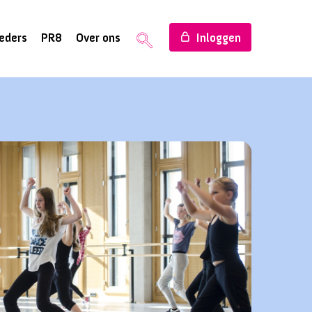
eders
PR8
Over ons
Inloggen