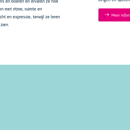
gers en boeren en ervaren ze hoe
en met ritme, ruimte en
Meer infor
cht en expressie, terwijl ze leren
zien.