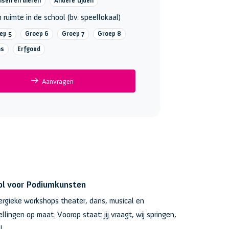
sen en dieren
Andere tijden
 ruimte in de school (bv. speellokaal)
ep 5
Groep 6
Groep 7
Groep 8
ns
Erfgoed
Aanvragen
ol voor Podiumkunsten
ergieke workshops theater, dans, musical en
llingen op maat. Voorop staat: jij vraagt, wij springen,
!