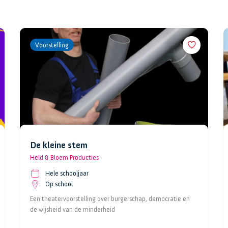
Voorstelling
De kleine stem
Held & Bloem Producties
Hele schooljaar
Op school
Een theatervoorstelling over burgerschap, democratie en
de wijsheid van de minderheid