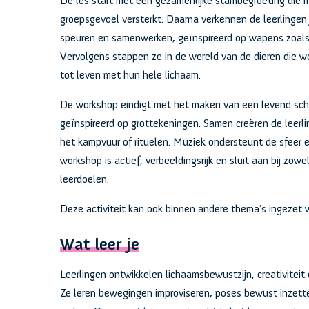
De les start met een gezamenlijke stambegroeting die ri
groepsgevoel versterkt. Daarna verkennen de leerlingen
speuren en samenwerken, geïnspireerd op wapens zoals 
Vervolgens stappen ze in de wereld van de dieren die 
tot leven met hun hele lichaam.
De workshop eindigt met het maken van een levend schil
geïnspireerd op grottekeningen. Samen creëren de leerli
het kampvuur of rituelen. Muziek ondersteunt de sfeer 
workshop is actief, verbeeldingsrijk en sluit aan bij zowe
leerdoelen.
Deze activiteit kan ook binnen andere thema’s ingezet 
Wat leer je
Leerlingen ontwikkelen lichaamsbewustzijn, creativitei
Ze leren bewegingen improviseren, poses bewust inzett