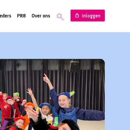
eders
PR8
Over ons
Inloggen