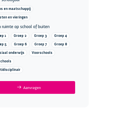
s en maatschappij
sten en vieringen
 ruimte op school of buiten
ep 1
Groep 2
Groep 3
Groep 4
ep 5
Groep 6
Groep 7
Groep 8
ciaal onderwijs
Voorschools
chools
tidisciplinair
Aanvragen