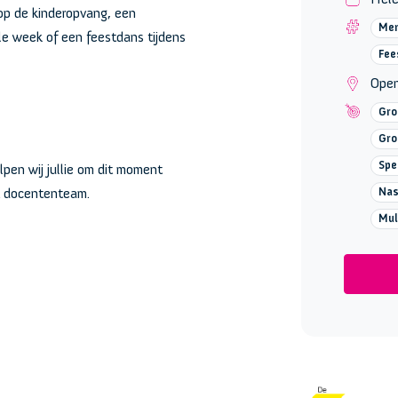
 op de kinderopvang, een
Men
ele week of een feestdans tijdens
Fee
Open
Gro
Gro
Spe
lpen wij jullie om dit moment
et docententeam.
Nas
Mul