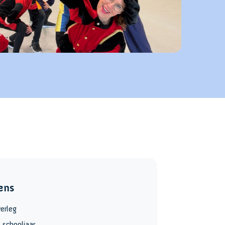
ens
verleg
 schooljaar