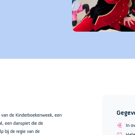
Gegev
ek van de Kinderboekenweek, een
al, een danspiet die de
In o
p bij de regie van de
Hele