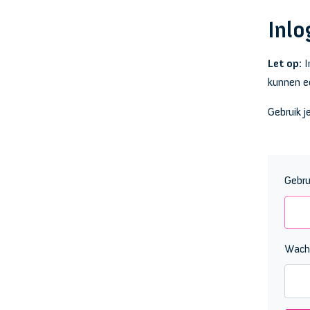
Inlo
Let op:
I
kunnen ee
Gebruik j
Gebru
Wach