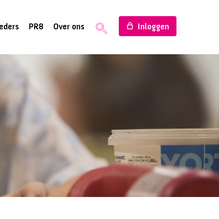
eders
PR8
Over ons
Inloggen