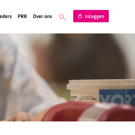
eders
PR8
Over ons
Inloggen