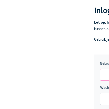
Inlo
Let op:
I
kunnen ee
Gebruik j
Gebru
Wach